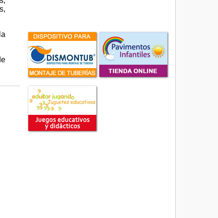
s,
s,
la
de