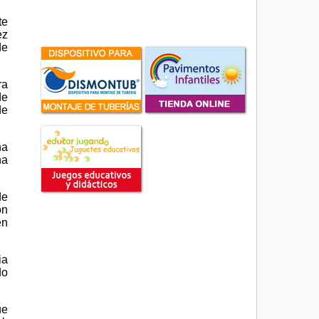
te
ez
de
ra
de
de
na
na
de
on
en
ia
do
ue