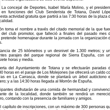
La concejal de Deportes, Isabel María Molino, y el presiden
en funciones del Club Senderista de Totana, David Lóp
sta actividad gratuita que partirá a las 7:30 horas de la plaza 
calidad.
ón toma el nombre a través del citado memorial de la que fue
 del club promotor, que falleció a finales del pasado mes 
e pretende homenajear durante la jornada con la organización 
s.
tancia de 25 kilómetros y un desnivel de 1.300 metros; y u
erentes parajes del parque regional de Sierra Espuña, con u
iete horas y media.
uerta del Ayuntamiento de Totana y se efectuarán paradas 
:30 horas en el paraje de Los Molejones (se ofrecerá un caldo c
oras en La Carrasca, donde se plantará un árbol autóctono 
ro; y a las 14:30 horas llegada al Morrón de Espuña.
icipantes disfrutarán de una comida de hermandad y convivenc
ante de la localidad, donde también se rendirá un mereci
o, contando con la presencia de familiares y amigos.
 el capítulo de inscripciones, con un máximo de 300 personas q