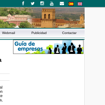
Webmail
Publicidad
Contactar
a
al
on
je
a,