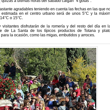
quizás a últimas horas del sábado caigan "4 gotas".
astante agradables teniendo en cuenta las fechas en las que n
 estimada en el centro urbano será de unos 5°C y la máxi
14°C o 15°C.
 visitantes disfrutarán de la romería y del resto del día en l
je de La Santa de los típicos productos de Totana y plat
para la ocasión, como las migas, embutidos y arroces.