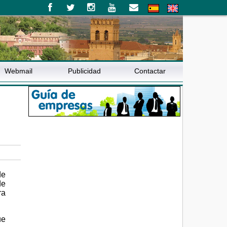
Webmail
Publicidad
Contactar
de
de
ra
ue