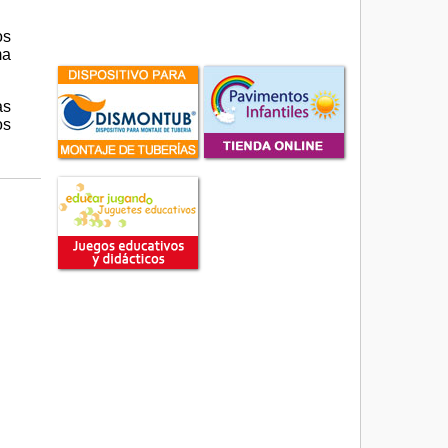
os
ma
as
os