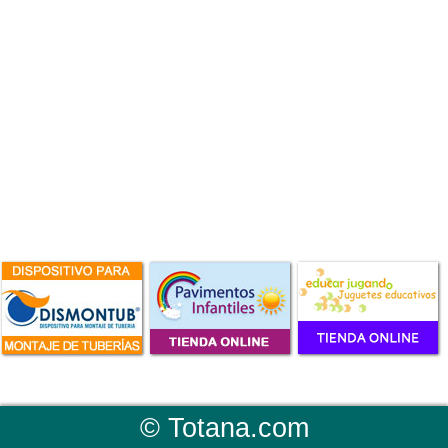
©
Totana.com