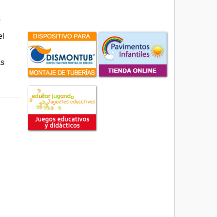
s
el
as