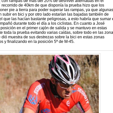
con rampas de más del 20% de desnivel alternadas en el
recorrido de 40km de que disponía la prueba hizo que los
oner pie a tierra para poder superar las rampas, ya que alguna
 subir en bici y por otro lado estarían las bajadas también de
el que las hacían bastante peligrosas, a esto habría que sumar 
mpañó durante todo el día a los ciclistas. En cuanto a José
posición en el primer cajón de salida y se mantuvo en estas
e toda la prueba evitando varias caídas, sobre todo en las zon
 dió muestra de sus destrezas sobre la bici en estas zonas
s y finalizando en la posición 5ª de M-45.