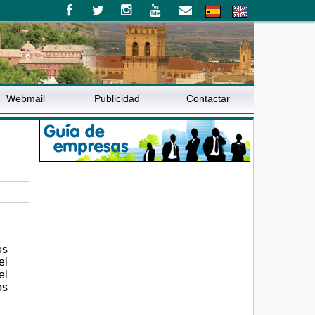
Webmail
Publicidad
Contactar
os
el
el
os