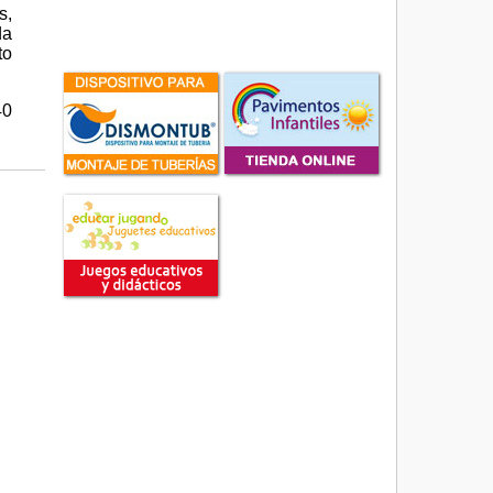
s,
da
to
40