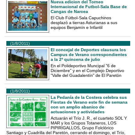
Nueva edicion del Torneo
Internacional de Futbol-Sala Base de
Cangas de Narcea
El Club Fútbol-Sala Capuchinos
desplazó a tierras Asturianas a sus
equipos Benjamín e Infantil
(1/8/2011)
El concejal de Deportes clausura los
Campus de Verano correspondientes
a la 2ª quincena de julio
En el Polideportivo Muncipal "6 de
Diciembre" y en el Complejo Deportivo
"Valle del Guadalentín" de El Paretón
(1/8/2011)
La Pedanía de la Costera celebra sus
Fiestas de Verano este fin de semana
con un amplio abanico de
actuaciones y actividades
Actuarán el Trío J. R., el cuarteto SOL Y
MAR y los Grupos Totaneros, LOS
PIPIRIGALLOS, Grupo Folclórico
Santiago y Cuadrilla del Paretón, cerrando el domingo, el Trío,