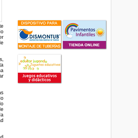
te
io
er
de
s,
ta
na
ar
as
io
do
de
la
ad
ad