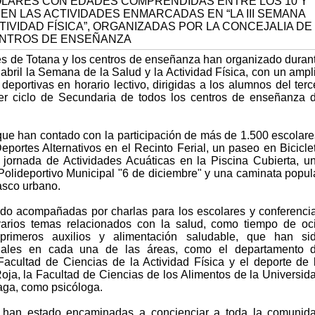
s de Totana y los centros de enseñanza han organizado duran
abril la Semana de la Salud y la Actividad Física, con un ampl
eportivas en horario lectivo, dirigidas a los alumnos del terc
mer ciclo de Secundaria de todos los centros de enseñanza 
 que han contado con la participación de más de 1.500 escolare
eportes Alternativos en el Recinto Ferial, un paseo en Bicicle
 jornada de Actividades Acuáticas en la Piscina Cubierta, u
Polideportivo Municipal "6 de diciembre" y una caminata popul
asco urbano.
ado acompañadas por charlas para los escolares y conferenci
varios temas relacionados con la salud, como tiempo de oc
 primeros auxilios y alimentación saludable, que han si
onales en cada una de las áreas, como el departamento 
acultad de Ciencias de la Actividad Física y el deporte de 
a, la Facultad de Ciencias de los Alimentos de la Universid
aga, como psicóloga.
s han estado encaminadas a concienciar a toda la comunid