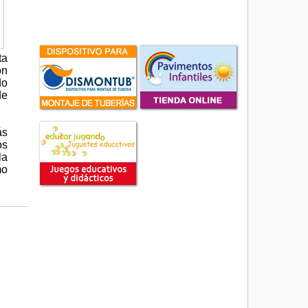
ta
ón
do
de
ás
os
la
mo