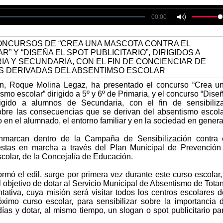
le could not be played
00:00
ón, Roque Molina Legaz, ha presentado el concurso “Crea u
smo escolar” dirigido a 5º y 6º de Primaria, y el concurso “Dise
dirigido a alumnos de Secundaria, con el fin de sensibiliza
obre las consecuencias que se derivan del absentismo escola
o en el alumnado, el entorno familiar y en la sociedad en genera
nmarcan dentro de la Campaña de Sensibilización contra 
estas en marcha a través del Plan Municipal de Prevención
colar, de la Concejalía de Educación.
formó el edil, surge por primera vez durante este curso escolar,
 objetivo de dotar al Servicio Municipal de Absentismo de Tota
ativa, cuya misión será visitar todos los centros escolares d
óximo curso escolar, para sensibilizar sobre la importancia 
 días y dotar, al mismo tiempo, un slogan o spot publicitario pa