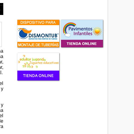
na
ña
r,
r,
l.
el
 y
 y
na
el
de
ra