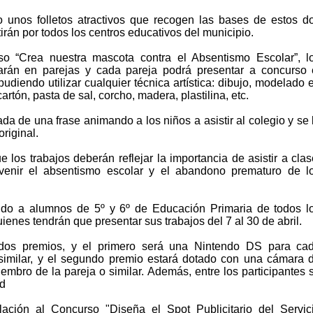
o unos folletos atractivos que recogen las bases de estos d
irán por todos los centros educativos del municipio.
so “Crea nuestra mascota contra el Absentismo Escolar”, l
zarán en parejas y cada pareja podrá presentar a concurso 
diendo utilizar cualquier técnica artística: dibujo, modelado 
cartón, pasta de sal, corcho, madera, plastilina, etc.
a de una frase animando a los niños a asistir al colegio y se 
riginal.
los trabajos deberán reflejar la importancia de asistir a clas
evenir el absentismo escolar y el abandono prematuro de l
gido a alumnos de 5º y 6º de Educación Primaria de todos l
uienes tendrán que presentar sus trabajos del 7 al 30 de abril.
dos premios, y el primero será una Nintendo DS para ca
similar, y el segundo premio estará dotado con una cámara 
iembro de la pareja o similar. Además, entre los participantes 
od
lación al Concurso "Diseña el Spot Publicitario del Servic