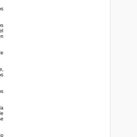
os
os
el
en
le
e,
os
os
da
de
se
io