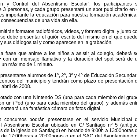
n y Control del Absentismo Escolar”, los participantes 
 3 personas, y cada grupo presentará un spot publicitario en 
es importante la educación para nuestra formación académica
 consecuencias de una vida sin ella.
tirán formatos radiofónicos, videos, y formato digital y junto c
 se debe presentar el guión escrito del mismo en el que qued
 y sus diálogos tal y como aparecen en la grabación.
na frase que anime a los niños a asistir al colegio, deberá s
 y con un mensaje llamativo y la duración del spot será de 
 un máximo de 1 minuto.
presentarse alumnos de 1º, 2º, 3º y 4º de Educación Secundar
 centros del municipio y tendrán como plazo de presentación 
e abril de 2008.
 dotado con una Nintendo DS (una para cada miembro del grup
con un iPod (uno para cada miembro del grupo), y además ent
 sorteará una fantástica cámara de fotos digital.
s concursos podrán presentarse en el servicio Municipal 
el Absentismo Escolar ubicado en C/ Santiago nº 5 (antigu
ás de la Iglesia de Santiago) en horario de 9:00h a 13:00horas 
s de 17:00horas a 20:00horas o en el SAC del Ayuntamiento 