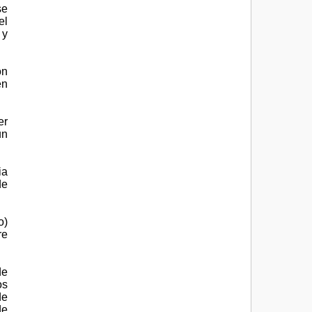
se
el
 y
on
en
er
un
ia
de
o)
re
de
os
de
de