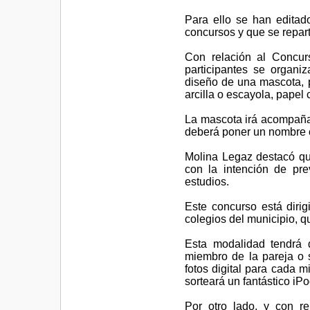
Para ello se han editad
concursos y que se repart
Con relación al Concur
participantes se organi
diseño de una mascota, pu
arcilla o escayola, papel 
La mascota irá acompañad
deberá poner un nombre o
Molina Legaz destacó que 
con la intención de pr
estudios.
Este concurso está diri
colegios del municipio, q
Esta modalidad tendrá 
miembro de la pareja o 
fotos digital para cada m
sorteará un fantástico iP
Por otro lado, y con re