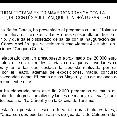
Ana Belén García, ha presentado el programa cultural “Totana 
un amplio abanico de actividades que se desarrollarán desde el
unio, y que da el pistoletazo de salida con la inauguración de 
e Cortés Abellán, que se celebrará este viernes 4 de abril en 
ciones “Gregorio Cebrián”.
 elaborado con un presupuesto aproximado de 20.000 euro
turales en sus diferentes facetas con algunas novedades c
or, y entre las que destaca la apuesta realizada por es
 por el Teatro, además de exposiciones, magia, concurs
 y novedades como “El canto de los Mayos” y las actuaciones d
neno, entre otros.
ra ha elaborado para este fin 2.000 programas de mano m
olorido, alegres, llamativos y fáciles de manejar y llevar”, que 
Sociocultural “La Cárcel” y en la Oficina de Turismo.
estacó la puesta en escena de varias obras teatrales tales, 
 “Casa con dos puertas mala es de guardar”, de Calderón de 