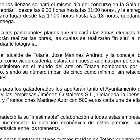
 de los lienzos se hará el mismo día del concurso en la Sala 
brián”, desde las 9:00 horas hasta las 11:00 horas , y la entre
ismo lugar desde las 17:00 horas hasta las 18 horas, quedan
ntrega.
á a los participantes planos que indicarán las zonas elegidas d
n realizar las obras, las cuales se realizarán “in situ” al 
iante fotografía.
 el alcalde de Totana, José Martínez Andreo, y la concejal 
ía, como vicepresidenta, estará compuesto además por person
nocimiento en el mundo del arte en Totana nombradas por 
o, siendo su número impar, de cinco como mínimo, sin relaci
tes.
 para los galardonados los aportarán tanto el Ayuntamiento 
y las empresas Jiménez Cristaleros S.L., Heladería la Ibens
 y Promociones Martínez Azor con 500 euros cada una de ell
gradeció la su “inestimable” colaboración a todas estas empres
incrementar la dotación económica de estos premios, pa
tística entre los totaneros.
s obras puntuadas cuyos autores residan en Totana cuentan c