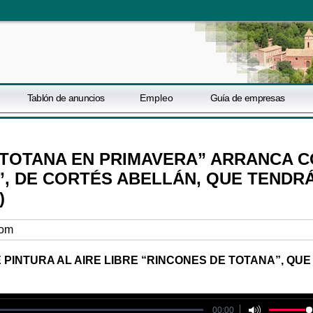
Tablón de anuncios
Empleo
Guía de empresas
TOTANA EN PRIMAVERA” ARRANCA 
”, DE CORTÉS ABELLÁN, QUE TENDR
)
com
 PINTURA AL AIRE LIBRE “RINCONES DE TOTANA”, QUE
le could not be played
00:00