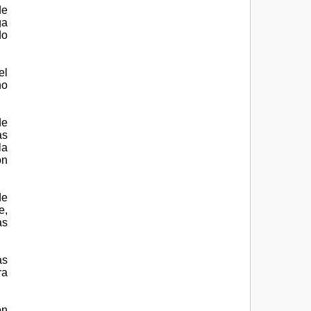
de
ga
do
el
no
de
as
la
ón
de
e,
as
as
ra
on