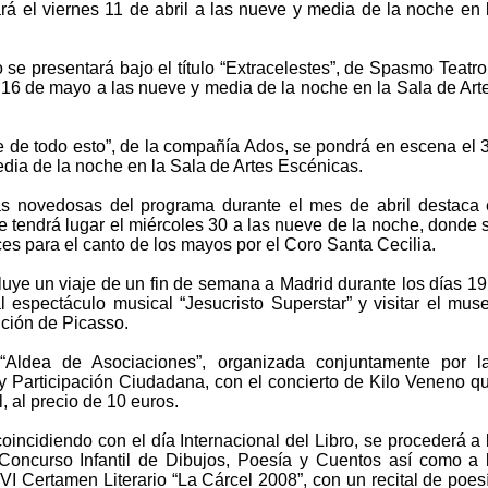
rá el viernes 11 de abril a las nueve y media de la noche en 
 se presentará bajo el título “Extracelestes”, de Spasmo Teatro
l 16 de mayo a las nueve y media de la noche en la Sala de Art
efe de todo esto”, de la compañía Ados, se pondrá en escena el 
dia de la noche en la Sala de Artes Escénicas.
ás novedosas del programa durante el mes de abril destaca 
e tendrá lugar el miércoles 30 a las nueve de la noche, donde 
uces para el canto de los mayos por el Coro Santa Cecilia.
uye un viaje de un fin de semana a Madrid durante los días 19
al espectáculo musical “Jesucristo Superstar” y visitar el mus
ición de Picasso.
Aldea de Asociaciones”, organizada conjuntamente por l
y Participación Ciudadana, con el concierto de Kilo Veneno q
l, al precio de 10 euros.
coincidiendo con el día Internacional del Libro, se procederá a 
Concurso Infantil de Dibujos, Poesía y Cuentos así como a 
VI Certamen Literario “La Cárcel 2008”, con un recital de poes