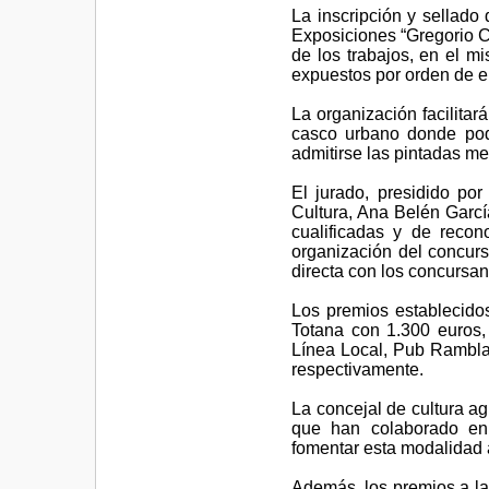
La inscripción y sellado
Exposiciones “Gregorio Ce
de los trabajos, en el m
expuestos por orden de e
La organización facilitar
casco urbano donde podrá
admitirse las pintadas med
El jurado, presidido por
Cultura, Ana Belén Garc
cualificadas y de reco
organización del concurs
directa con los concursan
Los premios establecidos
Totana con 1.300 euros, 
Línea Local, Pub Rambla
respectivamente.
La concejal de cultura a
que han colaborado en 
fomentar esta modalidad ar
Además, los premios a la