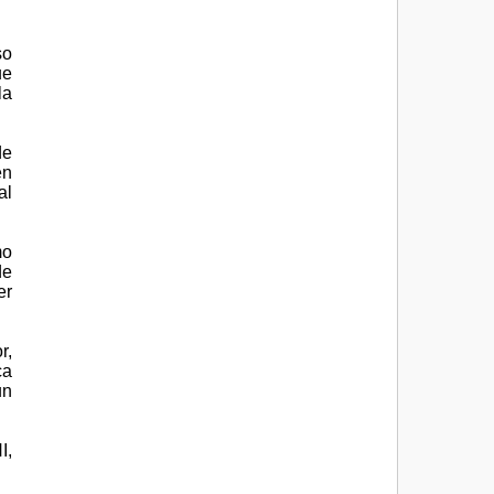
so
ue
la
de
en
al
mo
de
er
r,
ca
un
I,