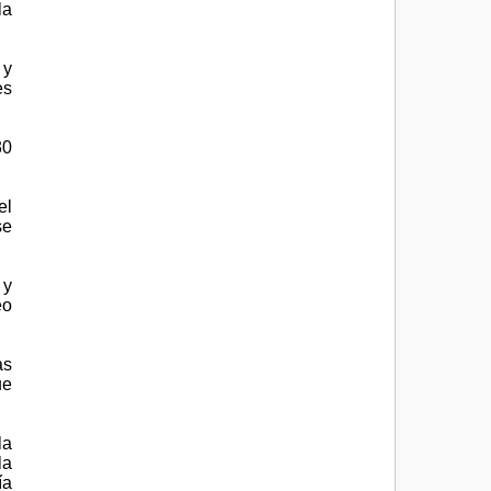
la
 y
es
30
el
se
 y
eo
as
ue
la
la
ía