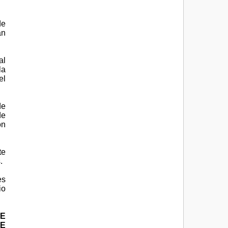
de
an
al
la
el
de
de
ón
te
.
es
io
DE
DE