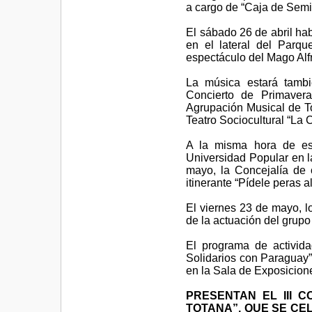
a cargo de “Caja de Semil
El sábado 26 de abril ha
en el lateral del Parq
espectáculo del Mago Alf
La música estará tambi
Concierto de Primaver
Agrupación Musical de To
Teatro Sociocultural “La C
A la misma hora de est
Universidad Popular en l
mayo, la Concejalía de 
itinerante “Pídele peras a
El viernes 23 de mayo, l
de la actuación del grupo
El programa de activida
Solidarios con Paraguay”
en la Sala de Exposicion
PRESENTAN EL III 
TOTANA”, QUE SE CE