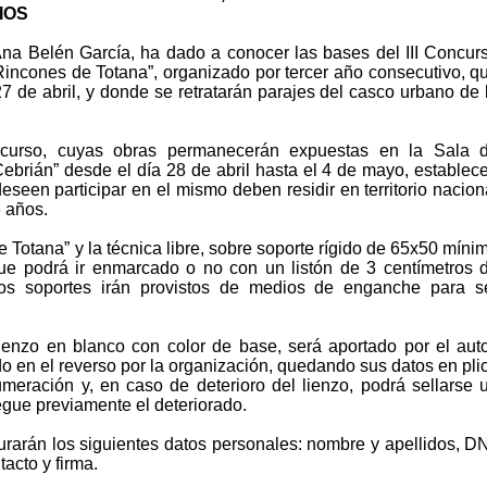
IOS
Ana Belén García, ha dado a conocer las bases del III Concur
“Rincones de Totana”, organizado por tercer año consecutivo, q
7 de abril, y donde se retratarán parajes del casco urbano de 
curso, cuyas obras permanecerán expuestas en la Sala 
ebrián” desde el día 28 de abril hasta el 4 de mayo, establec
seen participar en el mismo deben residir en territorio nacion
 años.
 Totana” y la técnica libre, sobre soporte rígido de 65x50 míni
e podrá ir enmarcado o no con un listón de 3 centímetros 
s soportes irán provistos de medios de enganche para s
ienzo en blanco con color de base, será aportado por el auto
o en el reverso por la organización, quedando sus datos en pli
eración y, en caso de deterioro del lienzo, podrá sellarse 
gue previamente el deteriorado.
igurarán los siguientes datos personales: nombre y apellidos, DN
tacto y firma.