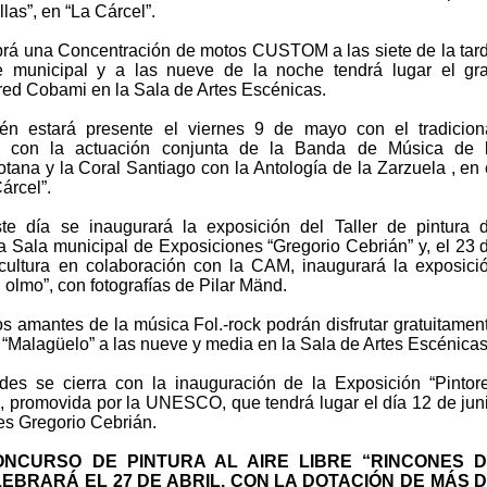
las”, en “La Cárcel”.
brá una Concentración de motos CUSTOM a las siete de la tar
ue municipal y a las nueve de la noche tendrá lugar el gr
red Cobami en la Sala de Artes Escénicas.
én estará presente el viernes 9 de mayo con el tradicion
a con la actuación conjunta de la Banda de Música de 
tana y la Coral Santiago con la Antología de la Zarzuela , en 
árcel”.
e día se inaugurará la exposición del Taller de pintura 
a Sala municipal de Exposiciones “Gregorio Cebrián” y, el 23 
cultura en colaboración con la CAM, inaugurará la exposici
l olmo”, con fotografías de Pilar Mänd.
os amantes de la música Fol.-rock podrán disfrutar gratuitamen
 “Malagüelo” a las nueve y media en la Sala de Artes Escénicas
des se cierra con la inauguración de la Exposición “Pintor
, promovida por la UNESCO, que tendrá lugar el día 12 de jun
es Gregorio Cebrián.
CONCURSO DE PINTURA AL AIRE LIBRE “RINCONES 
LEBRARÁ EL 27 DE ABRIL, CON LA DOTACIÓN DE MÁS 