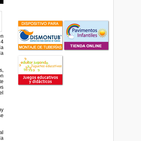
en
 4
la
la
s,
on
te
os
el
uy
se
al
la