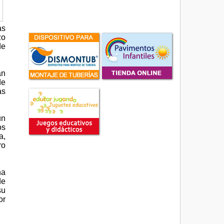
as
zo
de
an
de
as
un
os
a,
ro
na
de
su
or