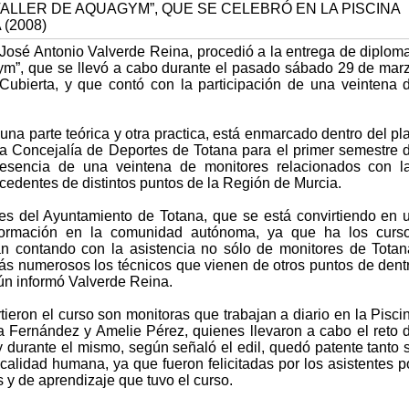
 José Antonio Valverde Reina, procedió a la entrega de diplom
ym”, que se llevó a cabo durante el pasado sábado 29 de mar
Cubierta, y que contó con la participación de una veintena 
una parte teórica y otra practica, está enmarcado dentro del pl
la Concejalía de Deportes de Totana para el primer semestre 
esencia de una veintena de monitores relacionados con l
cedentes de distintos puntos de la Región de Murcia.
es del Ayuntamiento de Totana, que se está convirtiendo en 
formación en la comunidad autónoma, ya que ha los curs
án contando con la asistencia no sólo de monitores de Totan
s numerosos los técnicos que vienen de otros puntos de dent
gún informó Valverde Reina.
ieron el curso son monitoras que trabajan a diario en la Pisci
ra Fernández y Amelie Pérez, quienes llevaron a cabo el reto 
y durante el mismo, según señaló el edil, quedó patente tanto 
calidad humana, ya que fueron felicitadas por los asistentes p
s y de aprendizaje que tuvo el curso.