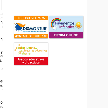
la
de
en
an
ón
 y
as
s.
ue
os
es
re
co
as