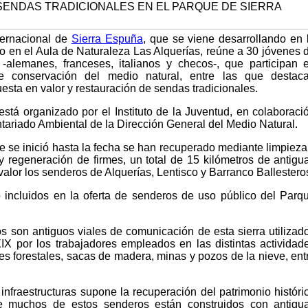
ternacional de
Sierra Espuña
, que se viene desarrollando en 
o en el Aula de Naturaleza Las Alquerías, reúne a 30 jóvenes 
 -alemanes, franceses, italianos y checos-, que participan 
e conservación del medio natural, entre las que destac
esta en valor y restauración de sendas tradicionales.
stá organizado por el Instituto de la Juventud, en colaboraci
tariado Ambiental de la Dirección General del Medio Natural.
 se inició hasta la fecha se han recuperado mediante limpieza
 regeneración de firmes, un total de 15 kilómetros de antigu
alor los senderos de Alquerías, Lentisco y Barranco Ballestero
 incluidos en la oferta de senderos de uso público del Parq
 son antiguos viales de comunicación de esta sierra utilizad
XIX por los trabajadores empleados en las distintas actividad
s forestales, sacas de madera, minas y pozos de la nieve, ent
infraestructuras supone la recuperación del patrimonio históri
ue muchos de estos senderos están construidos con antigu