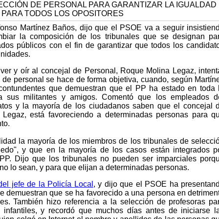
Alfonso Martínez Baños, dijo que el PSOE va a seguir insistien
biar la composición de los tribunales que se designan pa
dos públicos con el fin de garantizar que todos los candidat
unidades.
 ver y oír al concejal de Personal, Roque Molina Legaz, intent
ón de personal se hace de forma objetiva, cuando, según Martín
 contundentes que demuestran que el PP ha estado en toda 
 a sus militantes y amigos. Comentó que los empleados d
catos y la mayoría de los ciudadanos saben que el concejal 
 Legaz, está favoreciendo a determinadas personas para q
nto.
idad la mayoría de los miembros de los tribunales de selecci
 dedo", y que en la mayoría de los casos están integrados p
PP. Dijo que los tribunales no pueden ser imparciales porq
no lo sean, y para que elijan a determinadas personas.
del jefe de la Policía Local
, y dijo que el PSOE ha presentan
e demuestran que se ha favorecido a una persona en detrimen
res. También hizo referencia a la selección de profesoras pa
 infantiles, y recordó que muchos días antes de iniciarse l