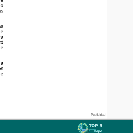
ue
no
as
as
ue
ra
tó
ge
la
os
de