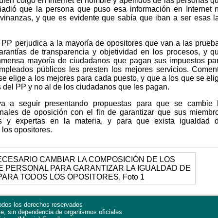
uien colgó en Internet el nombre y apellidos de las personas q
ñadió que la persona que puso esa información en Internet 
vinanzas, y que es evidente que sabía que iban a ser esas l
el PP perjudica a la mayoría de opositores que van a las prueb
arantías de transparencia y objetividad en los procesos, y q
 inmensa mayoría de ciudadanos que pagan sus impuestos pa
empleados públicos les presten los mejores servicios. Comen
e elige a los mejores para cada puesto, y que a los que se eli
s del PP y no al de los ciudadanos que les pagan.
 a seguir presentando propuestas para que se cambie 
unales de oposición con el fin de garantizar que sus miembr
s y expertas en la materia, y para que exista igualdad 
los opositores.
dos los derechos reservados
te, sin dependencia de organismos oficiales