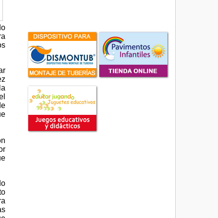
do
ra
os
ar
ez
la
el
de
ue
ón
or
ue
do
to
ra
as