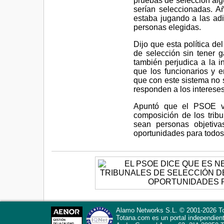
pruebas de selección alg
serían seleccionadas. A
estaba jugando a las adi
personas elegidas.
Dijo que esta política d
de selección sin tener g
también perjudica a la
que los funcionarios y 
que con este sistema no s
responden a los interese
Apuntó que el PSOE va
composición de los trib
sean personas objetiva
oportunidades para todos 
Alamo Networks S.L. © 2001-2026 To
Totana.com
es un portal independien