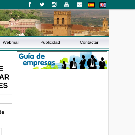
Webmail
Publicidad
Contactar
E
ZAR
ES
de