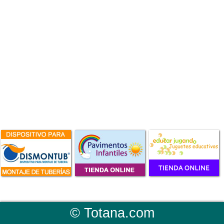
©
Totana.com