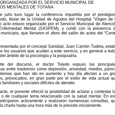
 julio tuvo lugar la conferencia impartida por el prestigio
ledo, titular de la Unidad de Agudos del Hospital "Virgen de 
o acto estuvo organizado por el Servicio Municipal de Atenci
Enfermedad Mental (SASPEM), y contó con la presencia 
unicipio, que llenaron el aforo del salón de actos del “Cent
presentada por el concejal Sanidad, Juan Carrión Tudela, esta
 de los usuarios que acuden a este servicio, y en general a tod
el ámbito de la psicología y la psiquiatría.
te del discurso, el doctor Toledo expuso las principal
ncias entre trastornos como depresión, ansiedad, miedos, pánic
roblemas que han ido en aumento y hoy día afectan a un gr
s, provocados, en gran parte por el estilo de vida actual q
familiares y sociales difíciles de atender.
cto, el ponente ofreció la posibilidad de aclarar y contestar l
 o de cualquier tema relacionado con la salud mental. En es
participaron activamente y realizaron numerosas consultas, q
la charla hasta una hora más de lo previsto inicialmente.