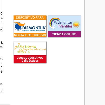
so
la
ón
de
ro
ba
os
es
o,
an
ue
as
te
ue