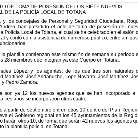
s, y los concejales de Personal y Seguridad Ciudadana, Roq
Andreo, han presidido el acto de toma de posesión del nue
 la Policía Local de Totana, el cual se ha celebrado en el salón 
cal y contó con la asistencia de numeroso público, entre amigos
funcionarios.
la plantilla comienzan este mismo fin de semana su período 
los 28 miembros que integran ya este Cuerpo en Totana.
anales López, y los agentes, de los que tres son naturales 
d Martínez, José Andanuche, Lope Navarro, José Martínez, Jo
n y Pedro Zamora.
ura son ya 12 los nuevos agentes que se han incorporado a 
a tres años se incorporaron otros cuatro.
 a partir de septiembre entren otros 10 dentro del Plan Region
ve el Gobierno regional en los 45 ayuntamientos de la Regió
lo harán otros 10, de forma que serán 42 nuevos los agentes q
 la plantilla policial en Totana.