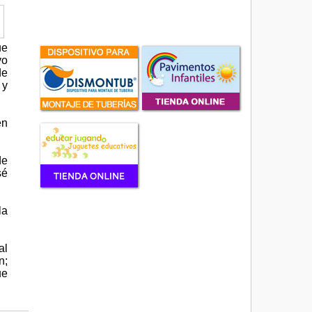
ue
vo
de
 y
en
de
sé
la
al
n;
ue