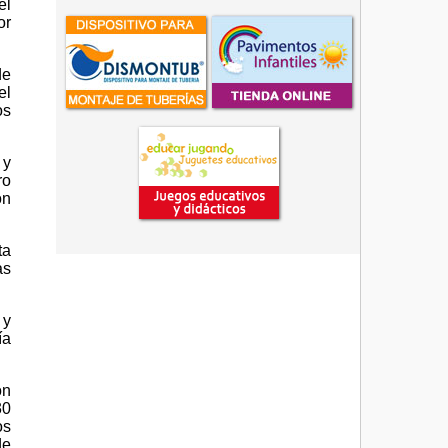
el
or
de
el
os
 y
ro
ón
ta
as
 y
ía
on
30
os
de