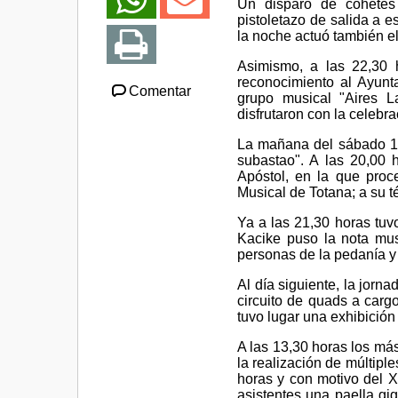
Un disparo de cohetes 
pistoletazo de salida a e
la noche actuó también e
Asimismo, a las 22,30 
reconocimiento al Ayunta
Comentar
grupo musical "Aires L
disfrutaron con la celebra
La mañana del sábado 1 d
subastao". A las 20,00
Apóstol, en la que pro
Musical de Totana; a su t
Ya a las 21,30 horas tuv
Kacike puso la nota mus
personas de la pedanía y 
Al día siguiente, la jorn
circuito de quads a carg
tuvo lugar una exhibición
A las 13,30 horas los más
la realización de múltiple
horas y con motivo del X 
asistentes una paella g