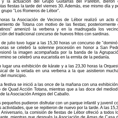
y la actuación del Grupo Guitarras del Paretón, dieron 
stas fiestas la tarde del viernes 30. Además, ese mismo día y p
l grupo "Los Romeros de Lébor".
horas la Asociación de Vecinos de Lébor realizó un acto 
miento de Totana con motivo de las fiestas; posteriormente 
atinos" amenizó la verbena y en la madrugada los vecin
ción del tradicional concurso de huevos fritos con sardinas.
e julio tuvo lugar a las 15,30 horas un concurso de "dominó
 horas se celebró la solemne procesión en honor a San Ped
cesionó la imagen acompañada por la banda de la Agrupaci
érmino se celebró una eucaristía en la ermita de la pedanía.
o lugar una exhibición de kárate y a las 23,30 horas la Orques
ical de la velada en una verbena a la que asistieron much
del municipio.
ada festiva se inició a las once de la mañana con una exhibición
o de Quad Acción Totana, mientras que a las doce del mediod
 de la Asociación Amigos del Caballo.
 pequeños pudieron disfrutar con un parque infantil y juvenil c
s actividades, que se repitieron de nuevo por la tarde. A las 15,
Aniversario, la comisión de fiestas de Lébor ofreció a todos l
igante, mientras que después la Asociación de Amas de Casa 