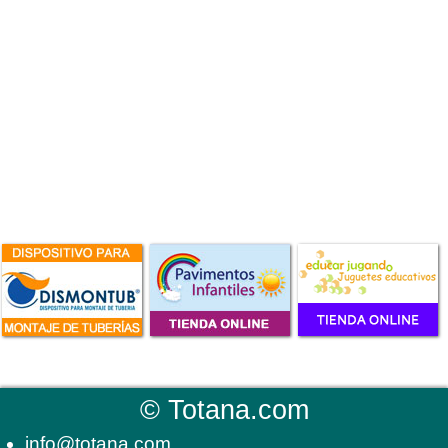
©
Totana.com
info@totana.com