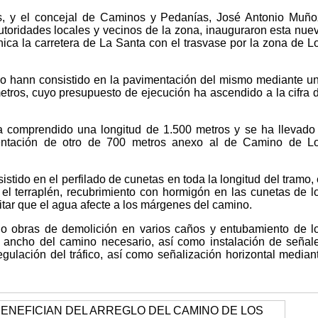
s, y el concejal de Caminos y Pedanías, José Antonio Muño
oridades locales y vecinos de la zona, inauguraron esta nue
nica la carretera de La Santa con el trasvase por la zona de L
bo hann consistido en la pavimentación del mismo mediante u
etros, cuyo presupuesto de ejecución ha ascendido a la cifra 
 comprendido una longitud de 1.500 metros y se ha llevado
ntación de otro de 700 metros anexo al de Camino de L
stido en el perfilado de cunetas en toda la longitud del tramo, 
el terraplén, recubrimiento con hormigón en las cunetas de l
itar que el agua afecte a los márgenes del camino.
o obras de demolición en varios caños y entubamiento de l
 ancho del camino necesario, así como instalación de señal
regulación del tráfico, así como señalización horizontal median