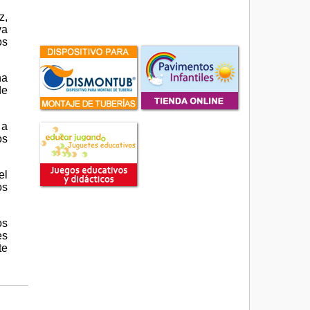
z,
va
os
na
de
 a
os
el
os
os
es
te