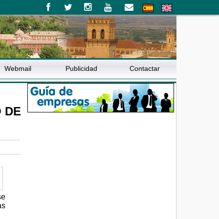
Webmail
Publicidad
Contactar
O DE
se
as