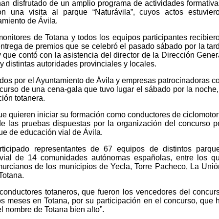
an disfrutado de un amplio programa de actividades formativa
on una visita al parque “Naturávila”, cuyos actos estuvier
amiento de Ávila.
nitores de Totana y todos los equipos participantes recibier
entrega de premios que se celebró el pasado sábado por la tar
y que contó con la asistencia del director de la Dirección Gener
y distintas autoridades provinciales y locales.
os por el Ayuntamiento de Ávila y empresas patrocinadoras c
scurso de una cena-gala que tuvo lugar el sábado por la noche,
ción totanera.
ue quieren iniciar su formación como conductores de ciclomotor
 de las pruebas dispuestas por la organización del concurso p
ue de educación vial de Ávila.
ticipado representantes de 67 equipos de distintos parqu
n vial de 14 comunidades autónomas españolas, entre los q
urcianos de los municipios de Yecla, Torre Pacheco, La Unió
Totana.
os conductores totaneros, que fueron los vencedores del concur
s meses en Totana, por su participación en el concurso, que 
el nombre de Totana bien alto”.