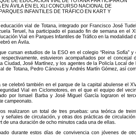
educación vial de Totana, integrado por Francisco José Tude
uela Teruel, ha participado el pasado fin de semana en el X
cación Vial en Parques Infantiles de Tráfico en la modalidad 
lebró en Ávila.
ue cursan estudios de la ESO en el colegio “Reina Sofía” y 
 respectivamente, estuvieron acompañados por el concejal 
a Ciudad, José Martínez, y los agentes de la Policía Local de 
al de Totana, Pedro Cánovas y Andrés Martín Gómez, así co
 se celebró también en el parque de la capital abulense el XV
guridad Vial en Ciclomotores, en el que el equipo del veci
do por Ismael Barba y José Miguel García lograron el terc
ste campeonato.
ros realizaron un total de tres pruebas: una teórica de trein
y señales de circulación, y otras dos prácticas de circulación
art de una duración de ocho minutos cada una de ellas.
pado durante estos días de convivencia con jóvenes de otr