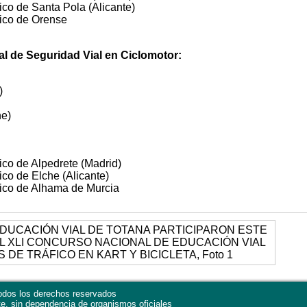
fico de Santa Pola (Alicante)
áfico de Orense
l de Seguridad Vial en Ciclomotor:
)
he)
fico de Alpedrete (Madrid)
fico de Elche (Alicante)
áfico de Alhama de Murcia
dos los derechos reservados
te, sin dependencia de organismos oficiales