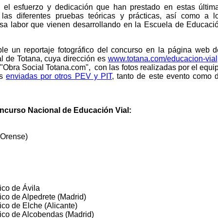
 el esfuerzo y dedicación que han prestado en estas últim
las diferentes pruebas teóricas y prácticas, así como a l
osa labor que vienen desarrollando en la Escuela de Educaci
le un reportaje fotográfico del concurso en la página web d
l de Totana, cuya dirección es
www.totana.com/educacion-vial
"Obra Social Totana.com", con las fotos realizadas por el equi
as
enviadas por otros PEV y PIT
, tanto de este evento como 
oncurso Nacional de Educación Vial:
(Orense)
fico de Ávila
fico de Alpedrete (Madrid)
fico de Elche (Alicante)
áfico de Alcobendas (Madrid)