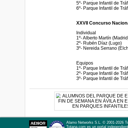
5º- Parque Infantil de Trá
6º- Parque Infantil de Tr
XXVII Concurso Naciona
Individual
1º- Alberto Martín (Madrid
2º- Rubén Díaz (Lugo)
3º- Nereida Serrano (Elc
Equipos
1º- Parque Infantil de Trá
2º- Parque Infantil de Trá
3º- Parque Infantil de Tr
Alamo Networks S.L. © 2001-2026 To
Totana.com
es un portal independien