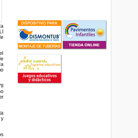
la
LI
de
el
de
la
mo
II
no
er
ta
 y
os