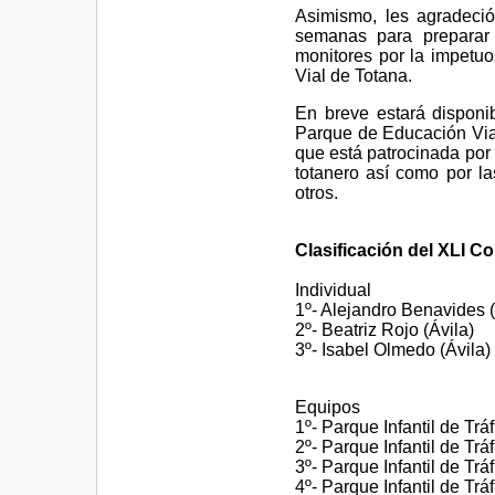
Asimismo, les agradeció
semanas para preparar 
monitores por la impetu
Vial de Totana.
En breve estará disponib
Parque de Educación Via
que está patrocinada por 
totanero así como por l
otros.
Clasificación del XLI C
Individual
1º- Alejandro Benavides 
2º- Beatriz Rojo (Ávila)
3º- Isabel Olmedo (Ávila)
Equipos
1º- Parque Infantil de Trá
2º- Parque Infantil de Trá
3º- Parque Infantil de Trá
4º- Parque Infantil de Tr