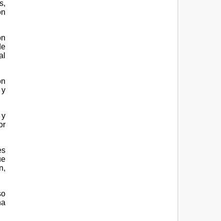
s,
on
on
de
al
on
 y
 y
or
es
ue
n,
so
ha