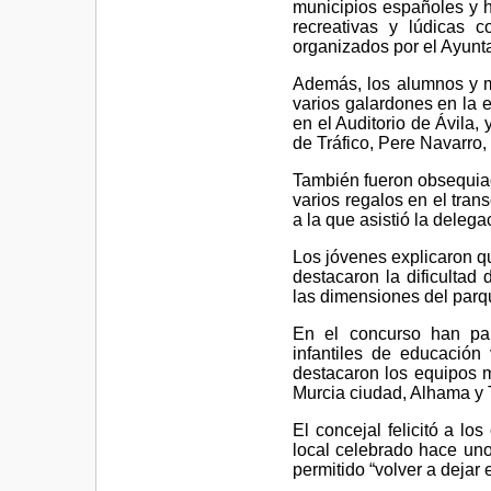
municipios españoles y h
recreativas y lúdicas c
organizados por el Ayunt
Además, los alumnos y mo
varios galardones en la 
en el Auditorio de Ávila, 
de Tráfico, Pere Navarro, 
También fueron obsequiad
varios regalos en el tran
a la que asistió la delega
Los jóvenes explicaron q
destacaron la dificultad
las dimensiones del parq
En el concurso han par
infantiles de educació
destacaron los equipos m
Murcia ciudad, Alhama y 
El concejal felicitó a l
local celebrado hace uno
permitido “volver a dejar 