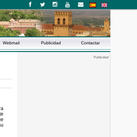
Webmail
Publicidad
Contactar
ra
te
ue
su