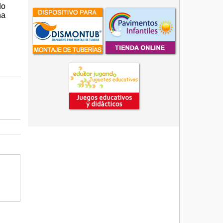
do
ha