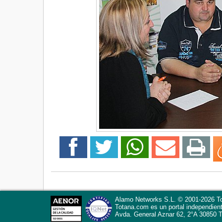
Alamo Networks S.L. © 2001-2026 To
Totana.com
es un portal independien
Avda. General Aznar 62, 2°A
30850
T