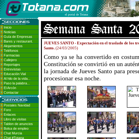
el portal de Totana
Inicio
Noticias
Guía de Empresas
Bares y restaurant.
JUEVES SANTO - Expectación en el traslado de los tr
Alojamientos
Santo.
(24/03/2005)
Teléfonos
Farmacias
Como ya se ha convertido en costumb
Callejero
Constitución se convirtió en un autén
Reportajes
Entrevistas
la jornada de Jueves Santo para prese
Educación Vial
procesionar esa noche.
Al hilo de la vida...
Paso la palabra...
El Arcón
Contactar
Postales Navidad
Foro
Enlaces
Libro de visitas
Tablon de anuncios
Bolsa de empleo
Chat Murcia
Chat #Totana