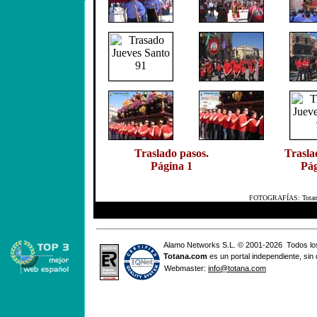
Traslado pasos.
Trasla
Página 1
Pág
FOTOGRAFÍAS: Totana.co
Alamo Networks S.L. © 2001-2026 Todos lo
Totana
.com
es un portal independiente, sin
Webmaster:
info@totana.com