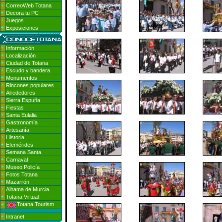
CorreoWeb Totana
Decora tu PC
Juegos
Exposiciones
Información
Localización
Ciudad de Totana
Escudo y bandera
Monumentos
Rincones populares
Alrededores
Sierra Espuña
Fiestas
Santa Eulalia
Gastronomía
Artesanía
Historia
Efemérides
Semana Santa
Carnaval
Museo Policía
Fotos Totana
Mazarrón
Alhama de Murcia
Totana Virtual
Totana Tourism
Intranet