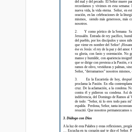
del mal y del pecado. El Señor muere par
recordamos y vivimos en esta semana: l
nueva vida, la vida eterna. Señor, en e
oración, en las celebraciones de la litu
mismos, siendo más generosos, más com
nosotros.
2. Y como pórtico de la Semana Santa 
Jerusalén. Entrada de rey pacífico, hum
del pueblo, por los discípulos y unos niñ
que viene en nombre del Señor! ¡Hosanna
ése es Jesús: el rey de la paz y del amo
su gloria, con fasto y ostentación. No g
manso y humilde, con apariencia insignif
que se dirige con presteza a la Pasión, e 
ramos de olivo, vestiduras y palmas, sin
Señor, “derramarnos” nosotros mismos, en
3. En la Eucaristía de hoy, después d
proclama la Pasión. En ella contemplam
cruz. De la aclamación, a la condena. N
contra él y pidieron su condena. Así d
indiferencia, del Domingo de Ramos al Vi
de todo: “Señor, tú lo eres todo para mí”
espalda. Perdona, Señor, tanta inconstanci
resucitó. Que nosotros permanezcamos si
3. Diálogo con Dios
A la luz de esta Palabra y estas reflexiones, preg
… Escucha en tu corazón qué te dice el Señor. Pi