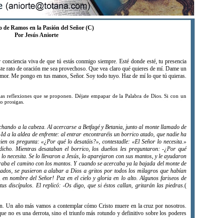
 de Ramos en la Pasión del Señor (C)
Por Jesús Aniorte
 conciencia viva de que tú estás conmigo siempre. Esté donde esté, tu presencia
te rato de oración me sea provechoso. Que vea claro qué quieres de mí. Dame un
mor. Me pongo en tus manos, Señor. Soy todo tuyo. Haz de mí lo que tú quieras.
las reflexiones que se proponen. Déjate empapar de la Palabra de Dios. Si con un
no prosigas.
chando a la cabeza. Al acercarse a Betfagé y Betania, junto al monte llamado de
-Id a la aldea de enfrente: al entrar encontraréis un borrico atado, que nadie ha
ien os pregunta: «¿Por qué lo desatáis?», contestadle: «El Señor lo necesita.»
dicho. Mientras desataban el borrico, los dueños les preguntaron: -¿Por qué
 lo necesita. Se lo llevaron a Jesús, lo aparejaron con sus mantos, y le ayudaron
raba el camino con los mantos. Y cuando se acercaba ya la bajada del monte de
mados, se pusieron a alabar a Dios a gritos por todos los milagros que habían
, en nombre del Señor! Paz en el cielo y gloria en lo alto. Algunos fariseos de
tus discípulos. El replicó: -Os digo, que si éstos callan, gritarán las piedras.
(
Un año más vamos a contemplar cómo Cristo muere en la cruz por nosotros.
e no es una derrota, sino el triunfo más rotundo y definitivo sobre los poderes