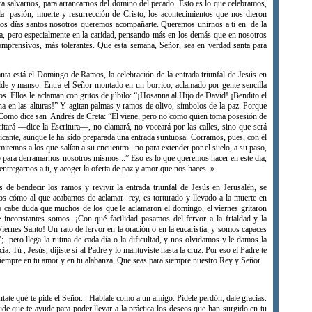
a salvarnos, para arrancarnos del domino del pecado. Esto es lo que celebramos,
a pasión, muerte y resurrección de Cristo, los acontecimientos que nos dieron
stos días santos nosotros queremos acompañarte. Queremos unirnos a ti en de la
rgia, pero especialmente en la caridad, pensando más en los demás que en nosotros
prensivos, más tolerantes. Que esta semana, Señor, sea en verdad santa para
está el Domingo de Ramos, la celebración de la entrada triunfal de Jesús en
ilde y manso. Entra el Señor montado en un borrico, aclamado por gente sencilla
os. Ellos le aclaman con gritos de júbilo: “¡Hosanna al Hijo de David! ¡Bendito el
 en las alturas!” Y agitan palmas y ramos de olivo, símbolos de la paz. Porque
r. Como dice san Andrés de Creta: “Él viene, pero no como quien toma posesión de
ritará —dice la Escritura—, no clamará, no voceará por las calles, sino que será
icante, aunque le ha sido preparada una entrada suntuosa. Corramos, pues, con él
imitemos a los que salían a su encuentro. no para extender por el suelo, a su paso,
o para derramarnos nosotros mismos...” Eso es lo que queremos hacer en este día,
tregarnos a ti, y acoger la oferta de paz y amor que nos haces. ».
e bendecir los ramos y revivir la entrada triunfal de Jesús en Jerusalén, se
os cómo al que acabamos de aclamar rey, es torturado y llevado a la muerte en
o cabe duda que muchos de los que le aclamaron el domingo, el viernes gritaron
e inconstantes somos. ¡Con qué facilidad pasamos del fervor a la frialdad y la
ernes Santo! Un rato de fervor en la oración o en la eucaristía, y somos capaces
; pero llega la rutina de cada día o la dificultad, y nos olvidamos y le damos la
a. Tú , Jesús, dijiste sí al Padre y lo mantuviste hasta la cruz. Por eso el Padre te
empre en tu amor y en tu alabanza. Que seas para siempre nuestro Rey y Señor.
úntate qué te pide el Señor... Háblale como a un amigo. Pídele perdón, dale gracias.
de que te ayude para poder llevar a la práctica los deseos que han surgido en tu