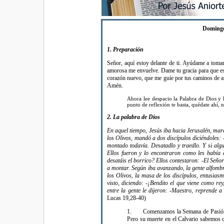
Domingo
1.
Preparación
Señor, aquí estoy delante de ti. Ayúdame a tomar
amorosa me envuelve. Dame tu gracia para que es
corazón nuevo, que me guíe por tus caminos de a
Amén.
Ahora lee despacio la Palabra de Dios y 
punto de reflexión te basta, quédate ahí, 
2. La palabra de Dios
En aquel tiempo, Jesús iba hacia Jerusalén, mar
los Olivos, mandó a dos discípulos diciéndoles: 
montado todavía. Desatadlo y traedlo. Y si algu
Ellos fueron y lo encontraron como les había 
desatáis el borrico? Ellos contestaron: -El Señor
a montar. Según iba avanzando, la gente alfomb
los Olivos, la masa de los discípulos, entusias
visto, diciendo: -¡Bendito el que viene como rey
entre la gente le dijeron: -Maestro, reprende a 
Lucas 19,28-40)
1. Comenzamos la Semana de Pasión. 
Pero su muerte en el Calvario sabemos qu