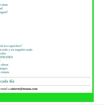
po amar
ad
legará?
 de los caprichos?
en todo y no negarles nada
acaba
 REFRANES
o
 altera
amigos
 tirante
 cada día
 email a
aniorte@totana.com