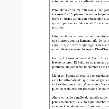
entretenimiento de la vigilia obligada de u
Pero ahora corta mi reflexión el latig
encarnación.” Y pienso que eso es lo que 
decía el mismo autor: con mucha gloria, 
querido presentarse “descielado”, encarna
nosotros.
Esto me planta de pronto en mi monótona v
que hicisteis con un hermano mío de los m
aquí. Lo que ocurre es que sigue con sus 
espero de otra manera: lo espero Dios-Dios. 
Escribe L. Boros hablando de los de Emaús: 
le reconocieron. El Señor se ha aparecido 
jardinero, un viandante, un hombre en la cos
Mejor así. Porque así resulta que este desc
ese Chiquillo-Salvador que pone alegría e
está saliéndome al paso -"inaparente "- en
pues, Nochebuena, que todos los días son N
Ahora entiendo aquello de aquella tarde.
penas solamente”. Y vino aquel hombre co
escuché. Cuando se marchó, toda mi triste