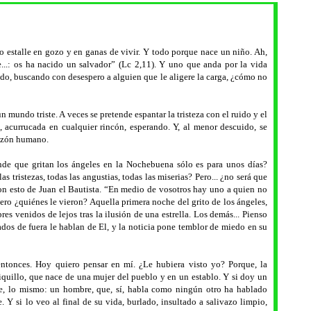
 estalle en gozo y en ganas de vivir. Y todo porque nace un niño. Ah,
...: os ha nacido un salvador” (Lc 2,11). Y uno que anda por la vida
ado, buscando con desespero a alguien que le aligere la carga, ¿cómo no
mundo triste. A veces se pretende espantar la tristeza con el ruido y el
ca, acurrucada en cualquier rincón, esperando. Y, al menor descuido, se
razón humano.
de que gritan los ángeles en la Nochebuena sólo es para unos días?
 tristezas, todas las angustias, todas las miserias? Pero... ¿no será que
n esto de Juan el Bautista. “En medio de vosotros hay uno a quien no
Pero ¿quiénes le vieron? Aquella primera noche del grito de los ángeles,
s venidos de lejos tras la ilusión de una estrella. Los demás... Pienso
dos de fuera le hablan de El, y la noticia pone temblor de miedo en su
entonces. Hoy quiero pensar en mí. ¿Le hubiera visto yo? Porque, la
iquillo, que nace de una mujer del pueblo y en un establo. Y si doy un
te, lo mismo: un hombre, que, sí, habla como ningún otro ha hablado
 Y si lo veo al final de su vida, burlado, insultado a salivazo limpio,