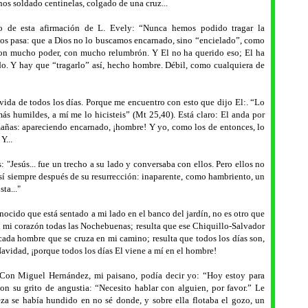
nos soldado centinelas, colgado de una cruz...
azo de esta afirmación de L. Evely: “Nunca hemos podido tragar la
nos pasa: que a Dios no lo buscamos encarnado, sino “encielado”, como
con mucho poder, con mucho relumbrón. Y El no ha querido eso; El ha
do. Y hay que “tragarlo” así, hecho hombre. Débil, como cualquiera de
ida de todos los días. Porque me encuentro con esto que dijo El:. “Lo
ás humildes, a mí me lo hicisteis” (Mt 25,40). Está claro: El anda por
mañas: apareciendo encarnado, ¡hombre! Y yo, como los de entonces, lo
Y...
"Jesús... fue un trecho a su lado y conversaba con ellos. Pero ellos no
así siempre después de su resurrección: inaparente, como hambriento, un
ta..."
onocido que está sentado a mi lado en el banco del jardín, no es otro que
n mi corazón todas las Nochebuenas; resulta que ese Chiquillo-Salvador
 cada hombre que se cruza en mi camino; resulta que todos los días son,
avidad, ¡porque todos los días El viene a mí en el hombre!
 Con Miguel Hernández, mi paisano, podía decir yo: “Hoy estoy para
n su grito de angustia: “Necesito hablar con alguien, por favor.” Le
za se había hundido en no sé donde, y sobre ella flotaba el gozo, un