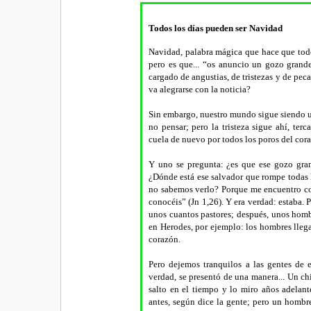
Todos los días pueden ser Navidad
Navidad, palabra mágica que hace que todo
pero es que... “os anuncio un gozo grande
cargado de angustias, de tristezas y de pec
va alegrarse con la noticia?
Sin embargo, nuestro mundo sigue siendo un 
no pensar; pero la tristeza sigue ahí, ter
cuela de nuevo por todos los poros del co
Y uno se pregunta: ¿es que ese gozo gran
¿Dónde está ese salvador que rompe todas las
no sabemos verlo? Porque me encuentro co
conocéis” (Jn 1,26). Y era verdad: estaba. 
unos cuantos pastores; después, unos hombre
en Herodes, por ejemplo: los hombres llega
corazón.
Pero dejemos tranquilos a las gentes de 
verdad, se presentó de una manera... Un ch
salto en el tiempo y lo miro años adelan
antes, según dice la gente; pero un hombre.