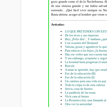
gozo grande como el de la Nochebuena. Ah
de una tristeza grande y me había salvad
entiendo... ¡Qué fácil vivir siempre en N
Basta abrirse, acoger al hombre que viene a m
Artículos:
LO QUE PRETENDO CON EST
De los ricos y sus riquezas
Hoy, ¡Feliz día!... Y mañana ¿qu
Con ocasión del Domund
Valorar, gozar y agradecer lo qu
Para educar a los hijos ¿la buen
Dar, ese verbo que nos cuesta tan
Y sin embargo, aceptarse y segui
La bondad hará progresar el mu
Rincón
A amar se aprende, hay que ense
Eso de la educación (II)
Eso de la educación (I)
Un camino para una vida en paz 
Toda la culpa es de esta cabeza
Servir, cosa de fuertes
La parábola de las rosas
Vivir cara al futuro
La Resurrección, una llamada a
Otra vez la autoridad