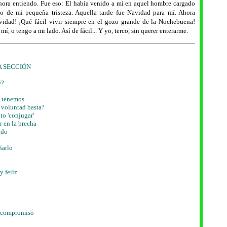
ora entiendo. Fue eso: El había venido a mí en aquel hombre cargado
o de mi pequeña tristeza. Aquella tarde fue Navidad para mí. Ahora
avidad! ¡Qué fácil vivir siempre en el gozo grande de la Nochebuena!
í, o tengo a mi lado. Así de fácil... Y yo, terco, sin querer enterarme.
A SECCIÓN
é?
e tenemos
a voluntad basta?
to 'conjugar'
r en la brecha
ndo
ñarlo
y feliz
l compromiso