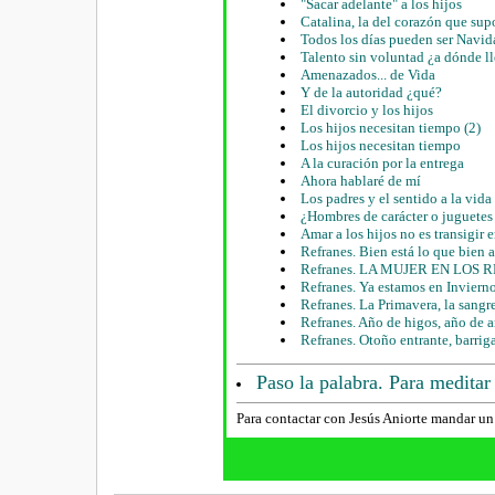
"Sacar adelante" a los hijos
Catalina, la del corazón que su
Todos los días pueden ser Navid
Talento sin voluntad ¿a dónde l
Amenazados... de Vida
Y de la autoridad ¿qué?
El divorcio y los hijos
Los hijos necesitan tiempo (2)
Los hijos necesitan tiempo
A la curación por la entrega
Ahora hablaré de mí
Los padres y el sentido a la vida
¿Hombres de carácter o juguetes
Amar a los hijos no es transigir 
Refranes. Bien está lo que bien 
Refranes. LA MUJER EN LOS
Refranes. Ya estamos en Inviern
Refranes. La Primavera, la sangre
Refranes. Año de higos, año de 
Refranes. Otoño entrante, barriga
Paso la palabra. Para meditar
Para contactar con Jesús Aniorte mandar un