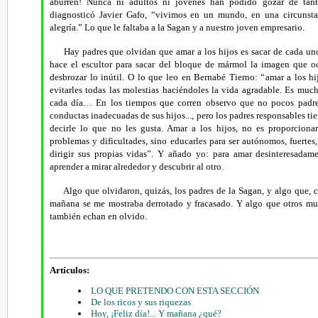
aburren! Nunca ni adultos ni jóvenes han podido gozar de tant
diagnosticó Javier Gafo, “
vivimos en un mundo, en una circunstanc
alegría.” Lo que le faltaba a la Sagan y a nuestro joven empresario.
Hay padres que olvidan que amar a los hijos es sacar de cada uno
hace el escultor para sacar del bloque de mármol la imagen que o
desbrozar lo inútil. O lo que leo en Bernabé Tierno: “
amar a los hi
evitarles todas las molestias haciéndoles la vida agradable. Es muc
cada día… En los tiempos que corren observo que no pocos padres 
conductas inadecuadas de sus hijos..., pero los padres responsables t
decirle lo que no les gusta. Amar a los hijos, no es proporcionarl
problemas y dificultades, sino educarles para ser autónomos, fuerte
dirigir sus propias vidas”. Y añado yo: para amar desinteresadame
aprender a mirar alrededor y descubrir al otro.
Algo que olvidaron, quizás, los padres de la Sagan, y algo que, co
mañana se me mostraba derrotado y fracasado. Y algo que otros mu
también echan en olvido.
Artículos:
LO QUE PRETENDO CON ESTA SECCIÓN
De los ricos y sus riquezas
Hoy, ¡Feliz día!... Y mañana ¿qué?