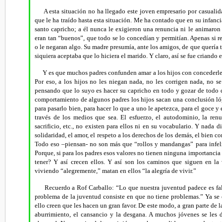
A esta situación no ha llegado este joven empresario por casualida
que le ha traído hasta esta situación. Me ha contado que en su infanci
santo capricho; a él nunca le exigieron una renuncia ni le animaron
eran tan “buenos”, que todo se lo concedían y permitían. Apenas si r
o le negaran algo. Su madre presumía, ante los amigos, de que
quería 
siquiera aceptaba que lo hiciera el marido. Y claro, así se fue criando
Y es que muchos padres confunden amar a los hijos con concederles 
Por eso, a los hijos no les niegan nada, no les corrigen nada, no s
pensando que lo suyo es hacer su capricho en todo y gozar de todo
comportamiento de algunos padres los hijos sacan una conclusión ló
para pasarlo bien, para hacer lo que a uno le apetezca, para el goce y 
través de los medios que sea. El esfuerzo, el autodominio, la renu
sacrificio, etc., no existen para ellos ni en su vocabulario. Y nada 
solidaridad, el amor, el respeto a los derechos de los demás, el bien com
Todo eso –piensan- no son más que “rollos y mandangas” para
infe
Porque, si para los padres esos valores no tienen ninguna importancia 
tener? Y así crecen ellos. Y así son los caminos que siguen en la
viviendo “alegremente,” matan en ellos “la alegría de vivir.”
Recuerdo a Rof Carballo: “
Lo que nuestra juventud padece es fal
problema de la juventud consiste en que no tiene problemas.” Ya se 
ello creen que les hacen un gran favor. De este modo, a gran parte de 
aburrimiento, el cansancio y la desgana. A muchos jóvenes se les 