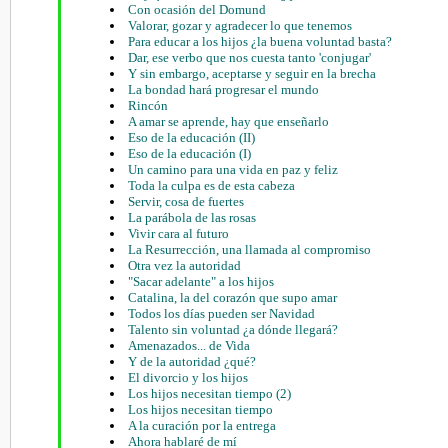
Con ocasión del Domund
Valorar, gozar y agradecer lo que tenemos
Para educar a los hijos ¿la buena voluntad basta?
Dar, ese verbo que nos cuesta tanto 'conjugar'
Y sin embargo, aceptarse y seguir en la brecha
La bondad hará progresar el mundo
Rincón
A amar se aprende, hay que enseñarlo
Eso de la educación (II)
Eso de la educación (I)
Un camino para una vida en paz y feliz
Toda la culpa es de esta cabeza
Servir, cosa de fuertes
La parábola de las rosas
Vivir cara al futuro
La Resurrección, una llamada al compromiso
Otra vez la autoridad
"Sacar adelante" a los hijos
Catalina, la del corazón que supo amar
Todos los días pueden ser Navidad
Talento sin voluntad ¿a dónde llegará?
Amenazados... de Vida
Y de la autoridad ¿qué?
El divorcio y los hijos
Los hijos necesitan tiempo (2)
Los hijos necesitan tiempo
A la curación por la entrega
Ahora hablaré de mí