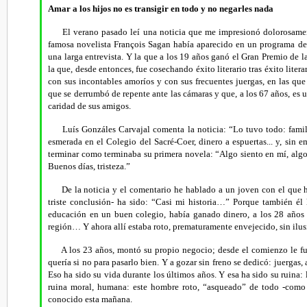
Amar a los hijos no es transigir en todo y no negarles nada
El verano pasado leí una noticia que me impresionó dolorosamente
famosa novelista François Sagan había aparecido en un programa de l
una larga entrevista. Y la que a los 19 años ganó el Gran Premio de l
la que, desde entonces, fue cosechando éxito literario tras éxito litera
con sus incontables amoríos y con sus frecuentes juergas, en las qu
que se derrumbó de repente ante las cámaras y que, a los 67 años, es 
caridad de sus amigos.
Luís Gonzáles Carvajal comenta la noticia: “
Lo tuvo todo: famil
esmerada en el Colegio del Sacré-Coer, dinero a espuertas... y, sin 
terminar como terminaba su primera novela: “Algo siento en mí, algo
Buenos días, tristeza.”
De la noticia y el comentario he hablado a un joven con el que h
triste conclusión- ha sido: “Casi mi historia…” Porque también él l
educación en un buen colegio, había ganado dinero, a los 28 años
región… Y ahora allí estaba roto, prematuramente envejecido, sin ilus
A los 23 años, montó su propio negocio; desde el comienzo le fu
quería si no para pasarlo bien. Y a gozar sin freno se dedicó: juergas, 
Eso ha sido su vida durante los últimos años. Y esa ha sido su ruina: 
ruina moral, humana: este hombre roto, “asqueado” de todo -como 
conocido esta mañana.