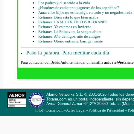
Los padres y el sentido a la vida
¿Hombres de carácter o juguetes de los caprichos?
Amar a los hijos no es transigir en todo y no negarles nada
Refranes. Bien está lo que bien acaba
Refranes. LA MUJER EN LOS REFRANES
Refranes. Ya estamos en Invierno
Refranes. La Primavera, la sangre altera
Refranes. Año de higos, año de amigos
Refranes. Otoño entrante, barriga tirante
Paso la palabra. Para meditar cada día
Para contactar con Jesús Aniorte mandar un email a
aniorte@totana.
Alamo Networks S.L. © 2001-2026 Todos los dere
Totana.com
es un portal independiente, sin depen
Avda. General Aznar 62, 2°A
30850
Totana
(Murci
-
info@totana.com
Aviso Legal
Política de Privacidad
Pol