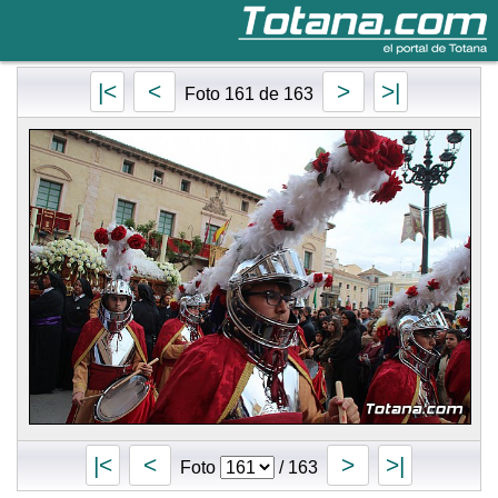
Totana.com
|<
<
>
>|
Foto 161 de 163
|<
<
>
>|
Foto
/ 163