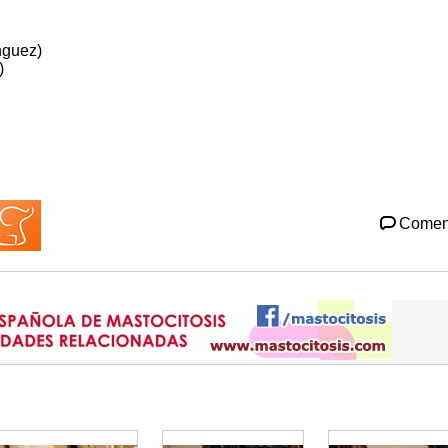
nguez)
)
Comen