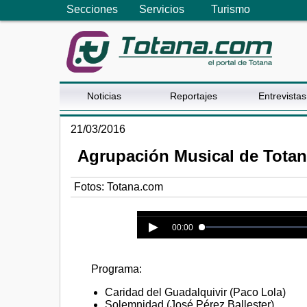
Secciones
Servicios
Turismo
Noticias
Reportajes
Entrevistas
21/03/2016
Agrupación Musical de Totan
Fotos: Totana.com
Error loading media: File could n
00:00
Programa:
Caridad del Guadalquivir (Paco Lola)
Solemnidad (José Pérez Ballester)