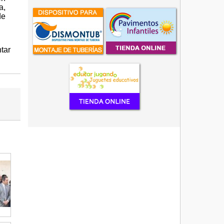
a,
de
tar