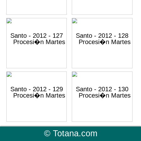
©
Totana.com