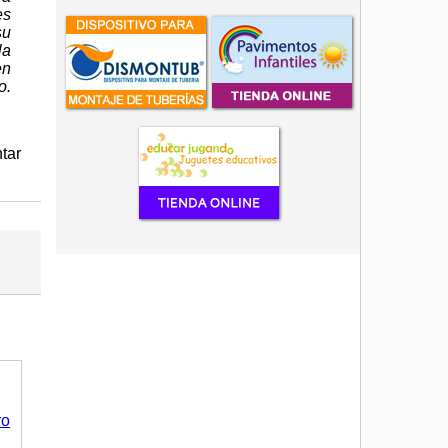
es
su
la
en
o.
tar