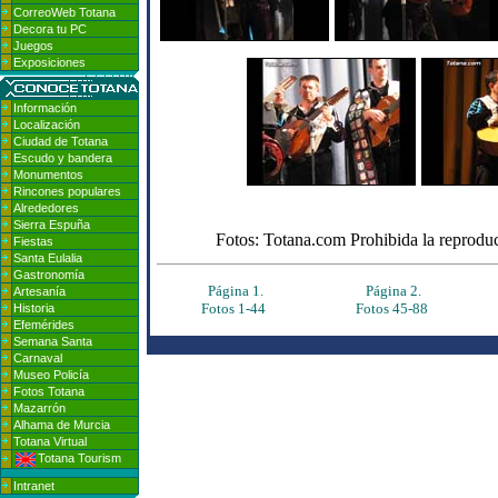
CorreoWeb Totana
Decora tu PC
Juegos
Exposiciones
Información
Localización
Ciudad de Totana
Escudo y bandera
Monumentos
Rincones populares
Alrededores
Sierra Espuña
Fotos: Totana.com Prohibida la reproducc
Fiestas
Santa Eulalia
Gastronomía
Página 1.
Página 2.
Artesanía
Fotos 1-44
Fotos 45-88
Historia
Efemérides
Semana Santa
Carnaval
Museo Policía
Fotos Totana
Mazarrón
Alhama de Murcia
Totana Virtual
Totana Tourism
Intranet