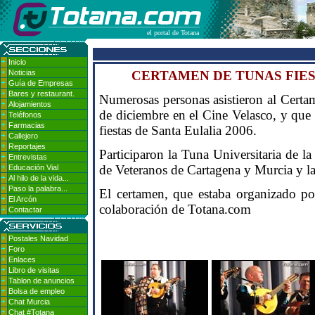
el portal de Totana
Inicio
Noticias
CERTAMEN DE TUNAS FIES
Guía de Empresas
Bares y restaurant.
Numerosas personas asistieron al Certa
Alojamientos
de diciembre en el Cine Velasco, y que
Teléfonos
Farmacias
fiestas de Santa Eulalia 2006.
Callejero
Reportajes
Participaron la Tuna Universitaria de l
Entrevistas
de Veteranos de Cartagena y Murcia y l
Educación Vial
Al hilo de la vida...
Paso la palabra...
El certamen, que estaba organizado por
El Arcón
colaboración de Totana.com
Contactar
Postales Navidad
Foro
Enlaces
Libro de visitas
Tablon de anuncios
Bolsa de empleo
Chat Murcia
Chat #Totana