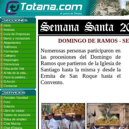
el portal de Totana
Inicio
Noticias
Guía de Empresas
Bares y restaurant.
DOMINGO DE RAMOS - S
Alojamientos
Teléfonos
Numerosas personas participaron en
Farmacias
Callejero
las procesiones del Domingo de
Reportajes
Ramos que partieron de la Iglesia de
Entrevistas
Santiago hasta la misma y desde la
Educación Vial
Al hilo de la vida...
Ermita de San Roque hasta el
Paso la palabra...
Convento.
El Arcón
Contactar
Postales Navidad
Foro
Enlaces
Libro de visitas
Tablon de anuncios
Bolsa de empleo
Chat Murcia
Chat #Totana