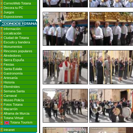
CorreoWeb Totana
Decora tu PC
Juegos
Exposiciones
Información
Localización
Ciudad de Totana
Escudo y bandera
Monumentos
Rincones populares
Alrededores
Sierra Espuña
Fiestas
Santa Eulalia
Gastronomía
Artesanía
Historia
Efemérides
Semana Santa
Carnaval
Museo Policía
Fotos Totana
Mazarrón
Alhama de Murcia
Totana Virtual
Totana Tourism
Intranet