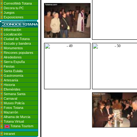
CorreoWeb Totana
Decora tu PC
Juegos
Exposiciones
Información
Localización
Ciudad de Totana
Escudo y bandera
Monumentos
Rincones populares
Alrededores
Sierra Espuña
Fiestas
Santa Eulalia
Gastronomía
Artesanía
Historia
Efemérides
Semana Santa
Carnaval
Museo Policía
Fotos Totana
Mazarrón
Alhama de Murcia
Totana Virtual
Totana Tourism
Intranet