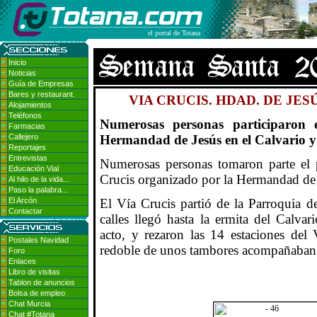
el portal de Totana
Inicio
Noticias
Guía de Empresas
Bares y restaurant.
VIA CRUCIS. HDAD. DE JESÚ
Alojamientos
Teléfonos
Numerosas personas participaron 
Farmacias
Callejero
Hermandad de Jesús en el Calvario y
Reportajes
Entrevistas
Numerosas personas tomaron parte el 
Educación Vial
Crucis organizado por la Hermandad de J
Al hilo de la vida...
Paso la palabra...
El Arcón
El Vía Crucis partió de la Parroquia de
Contactar
calles llegó hasta la ermita del Calv
acto, y rezaron las 14 estaciones del 
Postales Navidad
redoble de unos tambores acompañaban 
Foro
Enlaces
Libro de visitas
Tablon de anuncios
Bolsa de empleo
Chat Murcia
Chat #Totana