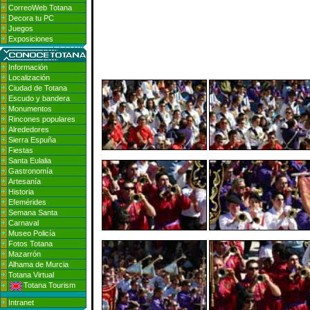
CorreoWeb Totana
Decora tu PC
Juegos
Exposiciones
Información
Localización
Ciudad de Totana
Escudo y bandera
Monumentos
Rincones populares
Alrededores
Sierra Espuña
Fiestas
Santa Eulalia
Gastronomía
Artesanía
Historia
Efemérides
Semana Santa
Carnaval
Museo Policía
Fotos Totana
Mazarrón
Alhama de Murcia
Totana Virtual
Totana Tourism
Intranet