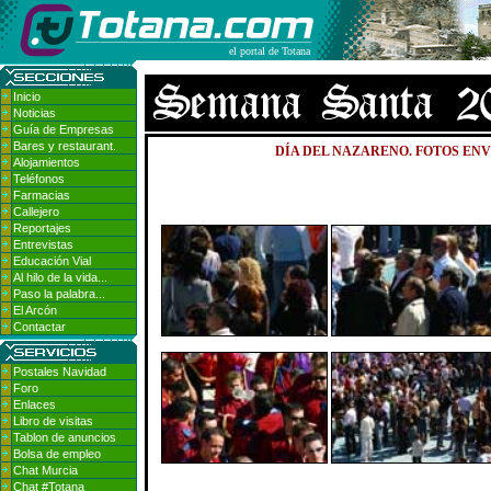
el portal de Totana
Inicio
Noticias
Guía de Empresas
Bares y restaurant.
DÍA DEL NAZARENO. FOTOS ENVI
Alojamientos
Teléfonos
Farmacias
Callejero
Reportajes
Entrevistas
Educación Vial
Al hilo de la vida...
Paso la palabra...
El Arcón
Contactar
Postales Navidad
Foro
Enlaces
Libro de visitas
Tablon de anuncios
Bolsa de empleo
Chat Murcia
Chat #Totana