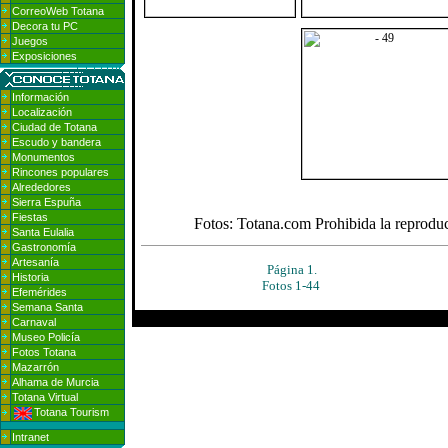
CorreoWeb Totana
Decora tu PC
Juegos
Exposiciones
Información
Localización
Ciudad de Totana
Escudo y bandera
Monumentos
Rincones populares
Alrededores
Sierra Espuña
Fiestas
Fotos: Totana.com Prohibida la reproducc
Santa Eulalia
Gastronomía
Artesanía
Página 1.
Historia
Fotos 1-44
Efemérides
Semana Santa
Carnaval
Museo Policía
Fotos Totana
Mazarrón
Alhama de Murcia
Totana Virtual
Totana Tourism
Intranet