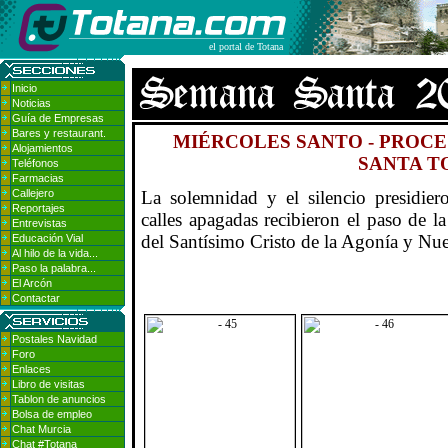
el portal de Totana
Inicio
Noticias
Guía de Empresas
Bares y restaurant.
MIÉRCOLES SANTO - PROCE
Alojamientos
SANTA T
Teléfonos
Farmacias
Callejero
La solemnidad y el silencio presidier
Reportajes
calles apagadas recibieron el paso de l
Entrevistas
del Santísimo Cristo de la Agonía y Nue
Educación Vial
Al hilo de la vida...
Paso la palabra...
El Arcón
Contactar
Postales Navidad
Foro
Enlaces
Libro de visitas
Tablon de anuncios
Bolsa de empleo
Chat Murcia
Chat #Totana