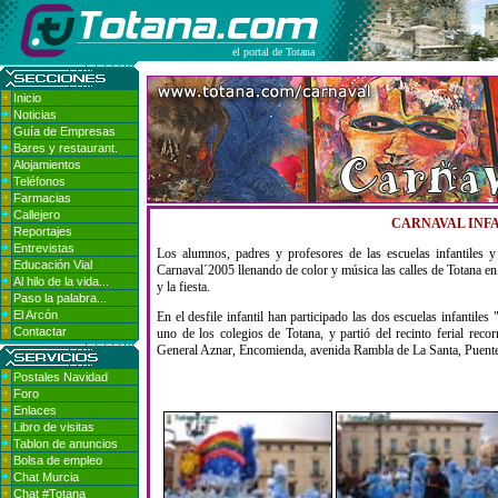
el portal de Totana
Inicio
Noticias
Guía de Empresas
Bares y restaurant.
Alojamientos
Teléfonos
Farmacias
Callejero
CARNAVAL INFA
Reportajes
Entrevistas
Los alumnos, padres y profesores de las escuelas infantiles y 
Educación Vial
Carnaval´2005 llenando de color y música las calles de Totana en 
Al hilo de la vida...
y la fiesta.
Paso la palabra...
El Arcón
En el desfile infantil han participado las dos escuelas infanti
Contactar
uno de los colegios de Totana, y partió del recinto ferial recor
General Aznar, Encomienda, avenida Rambla de La Santa, Puente 
Postales Navidad
Foro
Enlaces
Libro de visitas
Tablon de anuncios
Bolsa de empleo
Chat Murcia
Chat #Totana