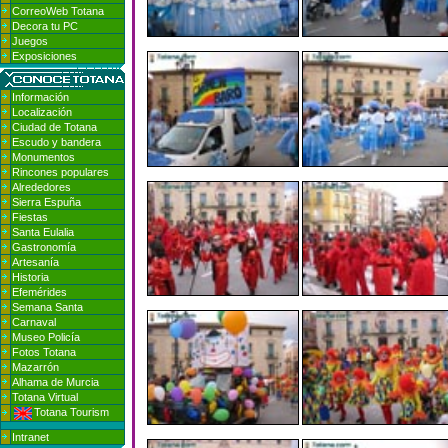
CorreoWeb Totana
Decora tu PC
Juegos
Exposiciones
Información
Localización
Ciudad de Totana
Escudo y bandera
Monumentos
Rincones populares
Alrededores
Sierra Espuña
Fiestas
Santa Eulalia
Gastronomía
Artesanía
Historia
Efemérides
Semana Santa
Carnaval
Museo Policía
Fotos Totana
Mazarrón
Alhama de Murcia
Totana Virtual
Totana Tourism
Intranet