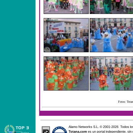
Fotos: Totan
Alamo Networks S.L. © 2001-2026 Todos lo
Totana
.com
es un portal independiente, sin