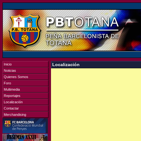
Inicio
Localización
Noticias
Quienes Somos
Foro
Multimedia
Reportajes
Localización
Contactar
Merchandising