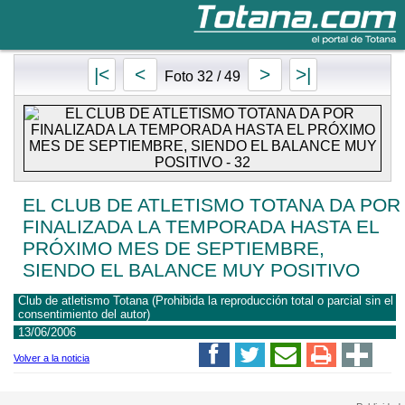
Totana.com
|<
<
>
>|
Foto 32 / 49
EL CLUB DE ATLETISMO TOTANA DA POR
FINALIZADA LA TEMPORADA HASTA EL
PRÓXIMO MES DE SEPTIEMBRE,
SIENDO EL BALANCE MUY POSITIVO
Club de atletismo Totana (Prohibida la reproducción total o parcial sin el
consentimiento del autor)
13/06/2006
Volver a la noticia