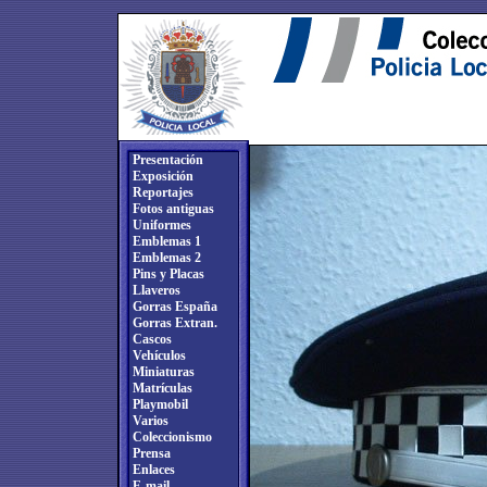
Presentación
Exposición
Reportajes
Fotos antiguas
Uniformes
Emblemas 1
Emblemas 2
Pins y Placas
Llaveros
Gorras España
Gorras Extran.
Cascos
Vehículos
Miniaturas
Matrículas
Playmobil
Varios
Coleccionismo
Prensa
Enlaces
E-mail