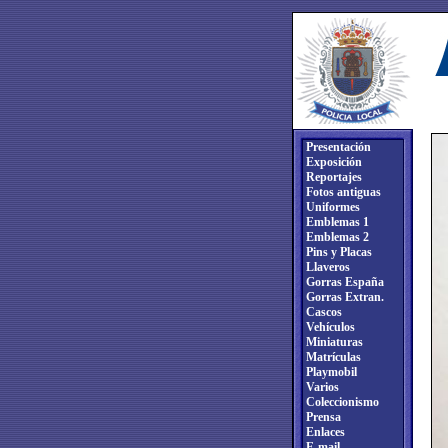
Presentación
Exposición
Reportajes
Fotos antiguas
Uniformes
Emblemas 1
Emblemas 2
Pins y Placas
Llaveros
Gorras España
Gorras Extran.
Cascos
Vehículos
Miniaturas
Matrículas
Playmobil
Varios
Coleccionismo
Prensa
Enlaces
E-mail