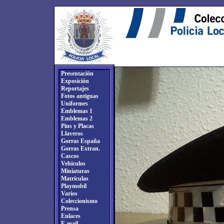
Presentación
Exposición
Reportajes
Fotos antiguas
Uniformes
Emblemas 1
Emblemas 2
Pins y Placas
Llaveros
Gorras España
Gorras Extran.
Cascos
Vehículos
Miniaturas
Matrículas
Playmobil
Varios
Coleccionismo
Prensa
Enlaces
E-mail