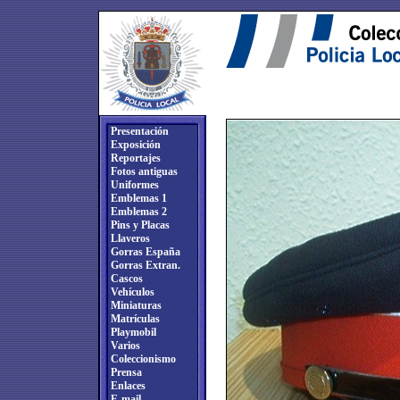
Presentación
Exposición
Reportajes
Fotos antiguas
Uniformes
Emblemas 1
Emblemas 2
Pins y Placas
Llaveros
Gorras España
Gorras Extran.
Cascos
Vehículos
Miniaturas
Matrículas
Playmobil
Varios
Coleccionismo
Prensa
Enlaces
E-mail