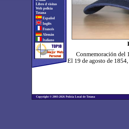
Libro d visitas
Web policía
Totana
Español
Inglés
Francés
Alemán
Italiano
Conmemoración del 15
El 19 de agosto de 1854,
Copyright © 2003-2026 Policia Local de Totana