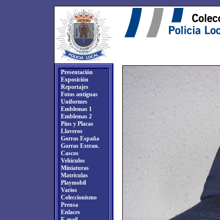
Presentación
Exposición
Reportajes
Fotos antiguas
Uniformes
Emblemas 1
Emblemas 2
Pins y Placas
Llaveros
Gorras España
Gorras Extran.
Cascos
Vehículos
Miniaturas
Matrículas
Playmobil
Varios
Coleccionismo
Prensa
Enlaces
E-mail