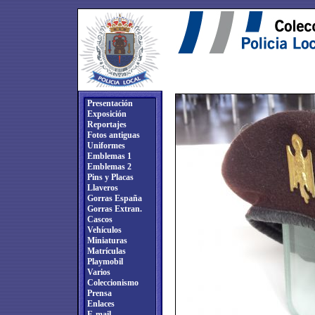
Presentación
Exposición
Reportajes
Fotos antiguas
Uniformes
Emblemas 1
Emblemas 2
Pins y Placas
Llaveros
Gorras España
Gorras Extran.
Cascos
Vehículos
Miniaturas
Matrículas
Playmobil
Varios
Coleccionismo
Prensa
Enlaces
E-mail