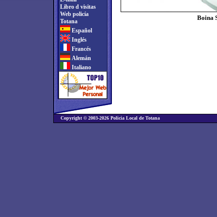
Libro d visitas
Web policía
Boina 
Totana
Español
Inglés
Francés
Alemán
Italiano
Copyright © 2003-2026 Policia Local de Totana