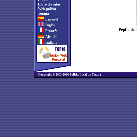
Libro d visitas
Web policía
Totana
Español
Inglés
Pepito de 
Francés
Alemán
Italiano
Copyright © 2003-2026 Policia Local de Totana