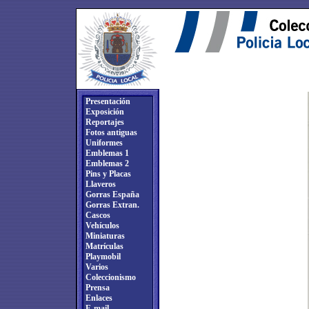
Presentación
Exposición
Reportajes
Fotos antiguas
Uniformes
Emblemas 1
Emblemas 2
Pins y Placas
Llaveros
Gorras España
Gorras Extran.
Cascos
Vehículos
Miniaturas
Matrículas
Playmobil
Varios
Coleccionismo
Prensa
Enlaces
E-mail