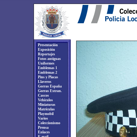
Presentación
Exposición
Reportajes
Fotos antiguas
Uniformes
Emblemas 1
Emblemas 2
Pins y Placas
Llaveros
Gorras España
Gorras Extran.
Cascos
Vehículos
Miniaturas
Matrículas
Playmobil
Varios
Coleccionismo
Prensa
Enlaces
E-mail