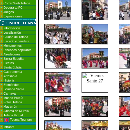
CorreoWeb Totana
Decora tu PC
Juegos
Exposiciones
Información
Localización
Ciudad de Totana
Escudo y bandera
Monumentos
Rincones populares
Alrededores
Sierra Espuña
Fiestas
Santa Eulalia
Gastronomía
Artesanía
Historia
Efemérides
Semana Santa
Carnaval
Museo Policía
Fotos Totana
Mazarrón
Alhama de Murcia
Totana Virtual
Totana Tourism
Intranet