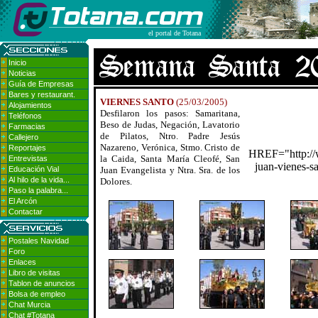
el portal de Totana
Inicio
Noticias
Guía de Empresas
Bares y restaurant.
VIERNES SANTO
(25/03/2005)
Alojamientos
Desfilaron los pasos: Samaritana,
Teléfonos
Beso de Judas, Negación, Lavatorio
Farmacias
de Pilatos, Ntro. Padre Jesús
Callejero
Nazareno, Verónica, Stmo. Cristo de
Reportajes
HREF="http://w
la Caida, Santa María Cleofé, San
Entrevistas
juan-vienes-
Educación Vial
Juan Evangelista y Ntra. Sra. de los
Al hilo de la vida...
Dolores.
Paso la palabra...
El Arcón
Contactar
Postales Navidad
Foro
Enlaces
Libro de visitas
Tablon de anuncios
Bolsa de empleo
Chat Murcia
Chat #Totana