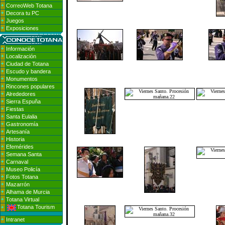
CorreoWeb Totana
Decora tu PC
Juegos
Exposiciones
Información
Localización
Ciudad de Totana
Escudo y bandera
Monumentos
Rincones populares
Alrededores
Sierra Espuña
Fiestas
Santa Eulalia
Gastronomía
Artesanía
Historia
Efemérides
Semana Santa
Carnaval
Museo Policía
Fotos Totana
Mazarrón
Alhama de Murcia
Totana Virtual
Totana Tourism
Intranet