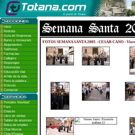
el portal de Totana
Inicio
Noticias
Guía de Empresas
Bares y restaurant.
FOTOS SEMANA SANTA 2005 - CESAR CANO - Viernes
Alojamientos
Teléfonos
Farmacias
Callejero
Reportajes
Entrevistas
Educación Vial
Al hilo de la vida...
Paso la palabra...
El Arcón
Contactar
Postales Navidad
Foro
Enlaces
Libro de visitas
Tablon de anuncios
Bolsa de empleo
Chat Murcia
Chat #Totana